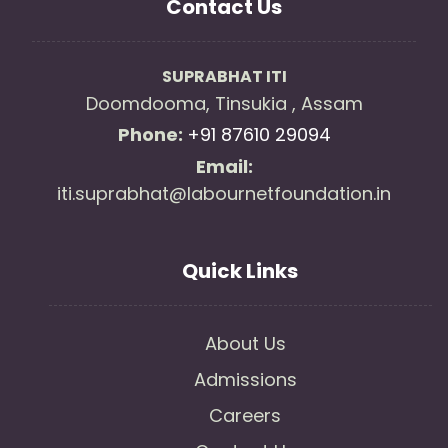
Contact Us
SUPRABHAT ITI
Doomdooma, Tinsukia , Assam
Phone:
+91 87610 29094
Email:
iti.suprabhat@labournetfoundation.in
Quick Links
About Us
Admissions
Careers