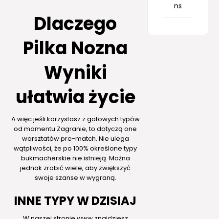
ns
Dlaczego
Pilka Nozna
Wyniki
ułatwia życie
A więc jeśli korzystasz z gotowych typów
od momentu Zagranie, to dotyczą one
warsztatów pre-match. Nie ulega
wątpliwości, że po 100% określone typy
bukmacherskie nie istnieją. Można
jednak zrobić wiele, aby zwiększyć
swoje szanse w wygraną.
INNE TYPY W DZISIAJ
W naszej stronie www znajdziesz