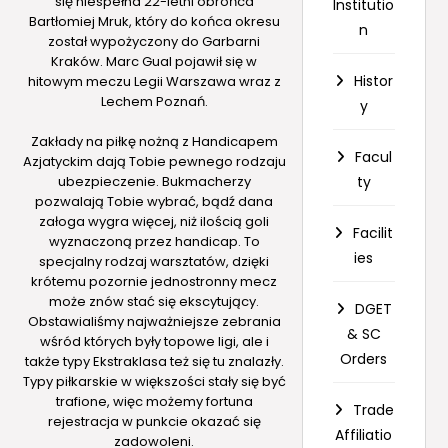
się niespełna 22-letni obrońca
Institutio
Bartłomiej Mruk, który do końca okresu
n
został wypożyczony do Garbarni
Kraków. Marc Gual pojawił się w
Histor
hitowym meczu Legii Warszawa wraz z
Lechem Poznań.
y
Zakłady na piłkę nożną z Handicapem
Facul
Azjatyckim dają Tobie pewnego rodzaju
ubezpieczenie. Bukmacherzy
ty
pozwalają Tobie wybrać, bądź dana
załoga wygra więcej, niż ilością goli
Facilit
wyznaczoną przez handicap. To
ies
specjalny rodzaj warsztatów, dzięki
krótemu pozornie jednostronny mecz
może znów stać się ekscytujący.
DGET
Obstawialiśmy najważniejsze zebrania
& SC
wśród których były topowe ligi, ale i
Orders
także typy Ekstraklasa też się tu znalazły.
Typy piłkarskie w większości stały się być
trafione, więc możemy
fortuna
Trade
rejestracja w punkcie
okazać się
Affiliatio
zadowoleni.