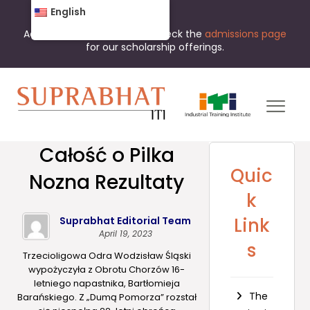
English
Admissions are open now. Check the
admissions page
for our scholarship offerings.
Całość o Pilka
Quic
Nozna Rezultaty
k
Link
Suprabhat Editorial Team
April 19, 2023
s
Trzecioligowa Odra Wodzisław Śląski
wypożyczyła z Obrotu Chorzów 16-
letniego napastnika, Bartłomieja
The
Barańskiego. Z „Dumą Pomorza” rozstał