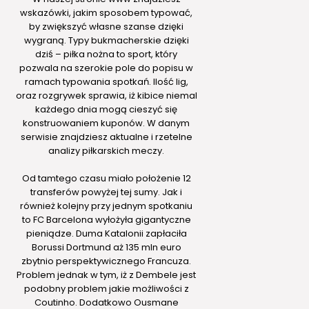
wskazówki, jakim sposobem typować,
by zwiększyć własne szanse dzięki
wygraną. Typy bukmacherskie dzięki
dziś – piłka nożna to sport, który
pozwala na szerokie pole do popisu w
ramach typowania spotkań. Ilość lig,
oraz rozgrywek sprawia, iż kibice niemal
każdego dnia mogą cieszyć się
konstruowaniem kuponów. W danym
serwisie znajdziesz aktualne i rzetelne
analizy piłkarskich meczy.
Od tamtego czasu miało położenie 12
transferów powyżej tej sumy. Jak i
również kolejny przy jednym spotkaniu
to FC Barcelona wyłożyła gigantyczne
pieniądze. Duma Katalonii zapłaciła
Borussi Dortmund aż 135 mln euro
zbytnio perspektywicznego Francuza.
Problem jednak w tym, iż z Dembele jest
podobny problem jakie możliwości z
Coutinho. Dodatkowo Ousmane