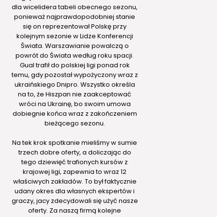
dla wicelidera tabeli obecnego sezonu,
ponieważ najprawdopodobniej stanie
się on reprezentował Polskę przy
kolejnym sezonie w Lidze Konferencji
Świata. Warszawianie powalczą o
powrót do Świata według roku spacji.
Gual trafił do polskiej ligi ponad rok
temu, gdy pozostał wypożyczony wraz z
ukraińskiego Dnipro. Wszystko określa
na to, że Hiszpan nie zaakceptować
wróci na Ukrainę, bo swoim umowa
dobiegnie końca wraz z zakończeniem
bieżącego sezonu.
Na tek krok spotkanie mieliśmy w sumie
trzech dobre oferty, a doliczając do
tego dziewięć trafionych kursów z
krajowej ligi, zapewnia to wraz 12
właściwych zakładów. To był faktycznie
udany okres dla własnych ekspertów i
graczy, jacy zdecydowali się użyć nasze
oferty. Za naszą firmą kolejne