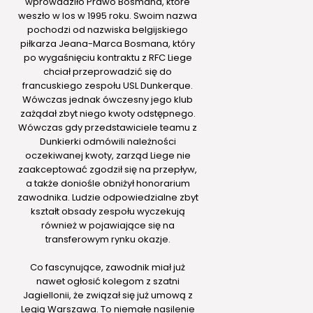
wprowadziło Prawo Bosmana, które
weszło w los w 1995 roku. Swoim nazwa
pochodzi od nazwiska belgijskiego
piłkarza Jeana-Marca Bosmana, który
po wygaśnięciu kontraktu z RFC Liege
chciał przeprowadzić się do
francuskiego zespołu USL Dunkerque.
Wówczas jednak ówczesny jego klub
zażądał zbyt niego kwoty odstępnego.
Wówczas gdy przedstawiciele teamu z
Dunkierki odmówili należności
oczekiwanej kwoty, zarząd Liege nie
zaakceptować zgodził się na przepływ,
a także doniośle obniżył honorarium
zawodnika. Ludzie odpowiedzialne zbyt
kształt obsady zespołu wyczekują
również w pojawiające się na
transferowym rynku okazje.
Co fascynujące, zawodnik miał już
nawet ogłosić kolegom z szatni
Jagiellonii, że związał się już umową z
Legią Warszawa. To niemałe nasilenie