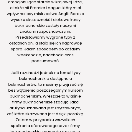
emocjonujące starcia w krajowej lidze,
a także hit Premier League, który miał
wpływ na losy mistrzostwa Anglii. Bardzo
wysoka skuteczność i ciekawe kursy
bukmacherskie zostały naszymi
znakami rozpoznawczymi.
Przedstawiamy wygrane typy z
ostatnich dni, a stało się ich naprawdę
sporo. Jakim sposobem po każdym
weekendzie, nadchodzi czas
podsumowań.
Jeśli rozchodzi jednak na temat typy
bukmacherskie dostępne u
bukmacherów, to musimy przyjrzeć się
bez wątpienia poszczególnym kursom
bukmacherskim. Wreszcie to właśnie
firmy bukmacherskie szacują, jaka
drużyna uznawana jest zbyt faworyta,
zaś która skazywana jest dzięki porażkę.
Zatem w przypadku wszystkich
spotkania oferowanego przez firmy
bukmacherskie, mamy do czynienia